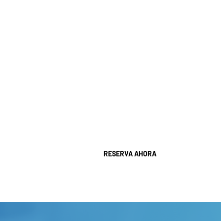
de los dientes y la movilidad dental.
El tratamiento periodontal puede incluir
limpiezas profundas, raspado y alisado
radicular, control bacteriano y seguimiento
especializado. En casos más avanzados, pueden
ser necesarios procedimientos quirúrgicos.
Tratar las encías a tiempo no solo protege los
dientes, sino que también contribuye a la salud
general del paciente, ya que las infecciones
periodontales pueden estar relacionadas con
otras afecciones sistémicas.
RESERVA AHORA