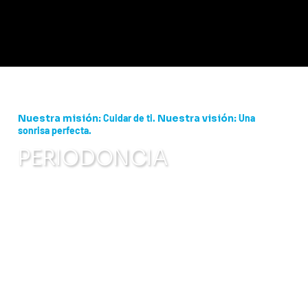
Nuestra misión:
Cuidar de ti.
Nuestra visión:
Una
sonrisa perfecta.
PERIODONCIA
La periodoncia es la especialidad
odontológica que se centra en la prevención, el
diagnóstico y el tratamiento de las
enfermedades de las encías y los tejidos que
sostienen los dientes. Esto incluye afecciones
como la gingivitis, la periodontitis, la
retracción gingival, la pérdida ósea alrededor