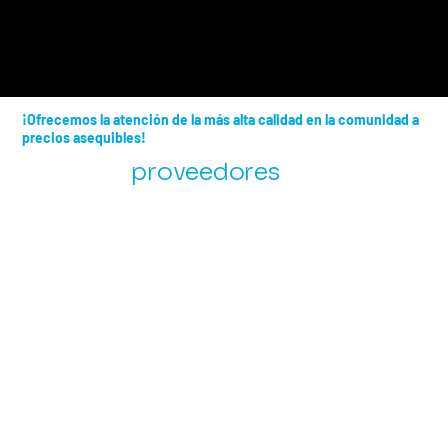
¡Ofrecemos la atención de la más alta calidad en la comunidad a
precios asequibles!
nuestros
proveedores
de
financiación
Bienvenidos a Florida Dental
Group of Kendall, su mejor
opción para una atención dental
integral y compasiva en la
vibrante ciudad de Miami,
Florida. Nos comprometemos a
brindar servicios dentales de