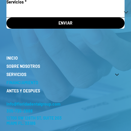
Servicios
*
ENVIAR
INICIO
SOBRE NOSOTROS
SERVICIOS
FINANCIAMIENTO
ANTES Y DESPUES
info@floridadentalgroup.com
305-735-2888
12700 SW 128TH ST, SUITE 203
MIAMI FL, 33186