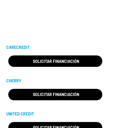
primera clase a personas y
familias, garantizando que su
salud bucal esté en las mejores
manos.
CARECREDIT
SOLICITAR FINANCIACIÓN
CHERRY
SOLICITAR FINANCIACIÓN
UNITED CREDIT
SOLICITAR FINANCIACIÓN