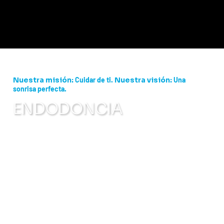
Nuestra misión:
Cuidar de ti.
Nuestra visión:
Una
sonrisa perfecta.
ENDODONCIA
La endodoncia es la especialidad que se centra
en el tratamiento del interior del diente,
especialmente cuando la pulpa dental —donde
se encuentran los nervios y los vasos
sanguíneos— se inflama, infecta o daña. El
procedimiento más conocido en este campo
es el tratamiento de conducto, que permite
salvar dientes que de otro modo tendrían que