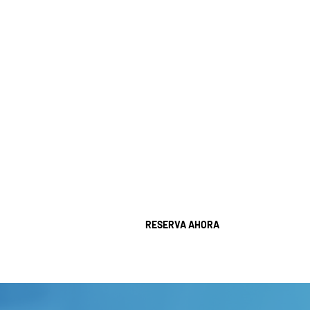
ser extraídos.
Este tratamiento es importante porque
permite a los pacientes conservar su diente
natural, mantener su mordida y evitar
procedimientos más invasivos como la
extracción y la colocación de implantes o
prótesis. Si bien muchas personas asocian los
tratamientos de conducto con dolor, el
verdadero objetivo de la endodoncia es
eliminar el dolor y restaurar la función de forma
segura y eficaz.
RESERVA AHORA