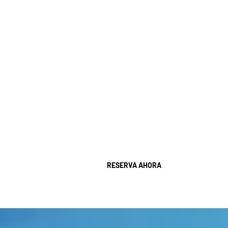
su sonrisa sin que su apariencia se vea
afectada durante el tratamiento.
Este tratamiento se recomienda para corregir
el apiñamiento dental, los espacios entre los
dientes, los problemas de mordida y otros
problemas de alineación. Invisalign® combina
estética, tecnología y comodidad, ofreciendo
una alternativa eficaz para pacientes que
desean resultados visibles con una experiencia
más práctica y menos invasiva que la
ortodoncia convencional.
RESERVA AHORA